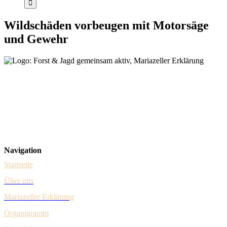
Wildschäden vorbeugen mit Motorsäge
und Gewehr
Forst & Jagd Dialog
Steuerungsgruppe – vertreten durch Dr. Johannes Schima (Forst) &
Herbert Sieghartsleitner (Jagd)
Gumpendorfer Straße 15/1/9
A-1060 Wien
Navigation
Startseite
Über uns
Mariazeller Erklärung
Organigramm