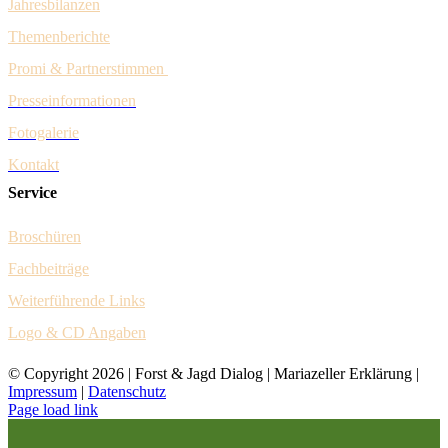
Jahresbilanzen
Themenberichte
Promi & Pa
rtnerstim
men
Presseinformationen
Fotogalerie
Kontakt
Service
Broschüren
Fachbeiträge
Weiter
führende Links
Logo & CD Angaben
© Copyright
2026 | Forst & Jagd Dialog | Mariazeller Erklärung |
Impressum
|
Datenschutz
Page load link