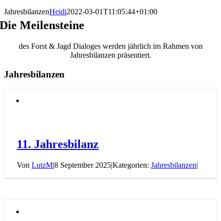
Jahresbilanzen
Heidi
2022-03-01T11:05:44+01:00
Die Meilensteine
des Forst & Jagd Dialoges werden jährlich im Rahmen von
Jahresbilanzen präsentiert.
Jahresbilanzen
11. Jahresbilanz
Von
LutzM
|
8 September 2025
|
Kategorien:
Jahresbilanzen
|