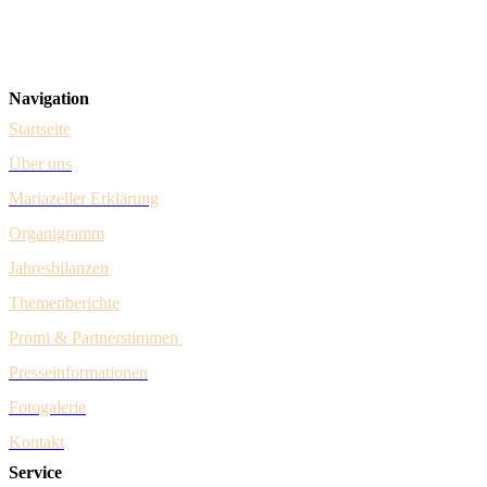
Gumpendorfer Straße 15/1/9
A-1060 Wien
Navigation
Startseite
Über uns
Mariazeller Erklärung
Organigramm
Jahresbilanzen
Themenberichte
Promi & Pa
rtnerstim
men
Presseinformationen
Fotogalerie
Kontakt
Service