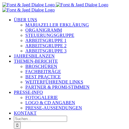
Zum
Inhalt
springen
ÜBER UNS
MARIAZELLER ERKLÄRUNG
ORGANIGRAMM
STEUERUNGSGRUPPE
ARBEITSGRUPPE 1
ARBEITSGRUPPE 2
ARBEITSGRUPPE 3
JAHRESBILANZEN
THEMEN-BERICHTE
BROSCHÜREN
FACHBEITRÄGE
BEST PRACTICE
WEITERFÜHRENDE LINKS
PARTNER & PROMI-STIMMEN
PRESSE-INFO
FOTOGALERIE
LOGO & CD ANGABEN
PRESSE-AUSSENDUNGEN
KONTAKT
Suche
nach: