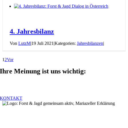
4. Jahresbilanz
Von
LutzM
|
19 Juli 2021
|
Kategorien:
Jahresbilanzen
|
1
2
Vor
Ihre Meinung ist uns wichtig:
Anregungen, Kommentare, Feedback. Wir freuen uns auf Ihre
Nachricht – schreiben Sie uns!
KONTAKT
Forst & Jagd Dialog
Steuerungsgruppe – vertreten durch Dr. Johannes Schima (Forst) &
Herbert Sieghartsleitner (Jagd)