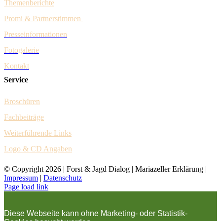
Themenberichte
Promi & Pa
rtnerstim
men
Presseinformationen
Fotogalerie
Kontakt
Service
Broschüren
Fachbeiträge
Weiter
führende Links
Logo & CD Angaben
© Copyright
2026 | Forst & Jagd Dialog | Mariazeller Erklärung |
Impressum
|
Datenschutz
Page load link
Diese Webseite kann ohne Marketing- oder Statistik-