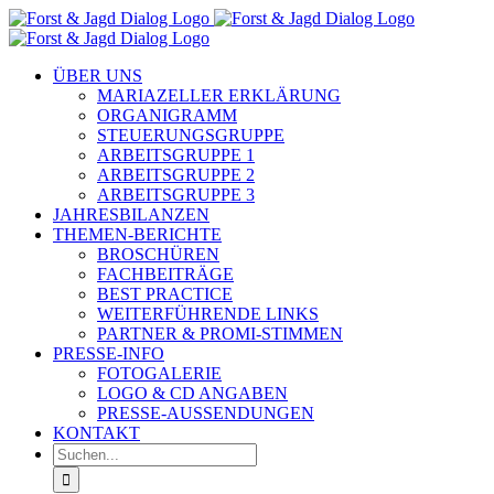
Zum
Inhalt
springen
ÜBER UNS
MARIAZELLER ERKLÄRUNG
ORGANIGRAMM
STEUERUNGSGRUPPE
ARBEITSGRUPPE 1
ARBEITSGRUPPE 2
ARBEITSGRUPPE 3
JAHRESBILANZEN
THEMEN-BERICHTE
BROSCHÜREN
FACHBEITRÄGE
BEST PRACTICE
WEITERFÜHRENDE LINKS
PARTNER & PROMI-STIMMEN
PRESSE-INFO
FOTOGALERIE
LOGO & CD ANGABEN
PRESSE-AUSSENDUNGEN
KONTAKT
Suche
nach: