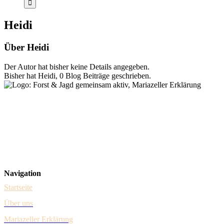
Heidi
Über
Heidi
Der Autor hat bisher keine Details angegeben.
Bisher hat Heidi, 0 Blog Beiträge geschrieben.
Forst & Jagd Dialog
Steuerungsgruppe – vertreten durch Dr. Johannes Schima (Forst) &
Herbert Sieghartsleitner (Jagd)
Gumpendorfer Straße 15/1/9
A-1060 Wien
Navigation
Startseite
Über uns
Mariazeller Erklärung