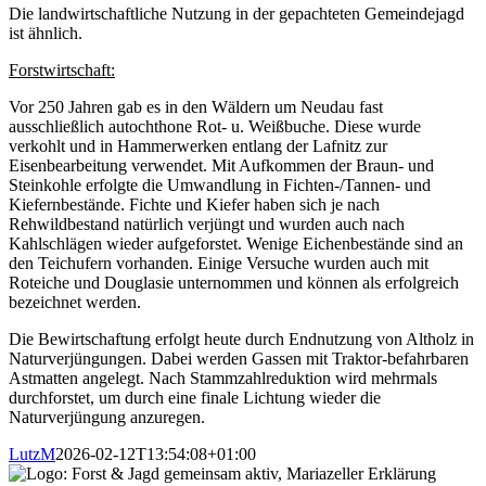
Die landwirtschaftliche Nutzung in der gepachteten Gemeindejagd
ist ähnlich.
Forstwirtschaft:
Vor 250 Jahren gab es in den Wäldern um Neudau fast
ausschließlich autochthone Rot- u. Weißbuche. Diese wurde
verkohlt und in Hammerwerken entlang der Lafnitz zur
Eisenbearbeitung verwendet. Mit Aufkommen der Braun- und
Steinkohle erfolgte die Umwandlung in Fichten-/Tannen- und
Kiefernbestände. Fichte und Kiefer haben sich je nach
Rehwildbestand natürlich verjüngt und wurden auch nach
Kahlschlägen wieder aufgeforstet. Wenige Eichenbestände sind an
den Teichufern vorhanden. Einige Versuche wurden auch mit
Roteiche und Douglasie unternommen und können als erfolgreich
bezeichnet werden.
Die Bewirtschaftung erfolgt heute durch Endnutzung von Altholz in
Naturverjüngungen. Dabei werden Gassen mit Traktor-befahrbaren
Astmatten angelegt. Nach Stammzahlreduktion wird mehrmals
durchforstet, um durch eine finale Lichtung wieder die
Naturverjüngung anzuregen.
LutzM
2026-02-12T13:54:08+01:00