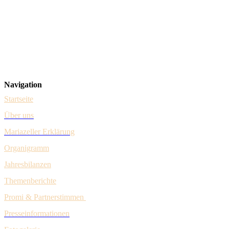
Forst & Jagd Dialog
Steuerungsgruppe – vertreten durch Dr. Johannes Schima (Forst) &
Herbert Sieghartsleitner (Jagd)
Gumpendorfer Straße 15/1/9
A-1060 Wien
Navigation
Startseite
Über uns
Mariazeller Erklärung
Organigramm
Jahresbilanzen
Themenberichte
Promi & Pa
rtnerstim
men
Presseinformationen