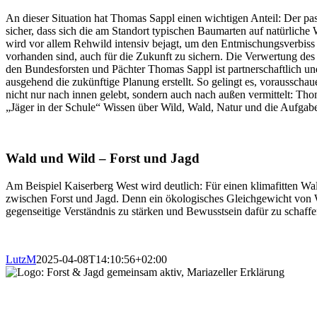
An dieser Situation hat Thomas Sappl einen wichtigen Anteil: Der p
sicher, dass sich die am Standort typischen Baumarten auf natürliche
wird vor allem Rehwild intensiv bejagt, um den Entmischungsverbiss 
vorhanden sind, auch für die Zukunft zu sichern. Die Verwertung de
den Bundesforsten und Pächter Thomas Sappl ist partnerschaftlich u
ausgehend die zukünftige Planung erstellt. So gelingt es, voraussc
nicht nur nach innen gelebt, sondern auch nach außen vermittelt: Tho
„Jäger in der Schule“ Wissen über Wild, Wald, Natur und die Aufgabe
Wald und Wild – Forst und Jagd
Am Beispiel Kaiserberg West wird deutlich: Für einen klimafitten Wa
zwischen Forst und Jagd. Denn ein ökologisches Gleichgewicht von Wal
gegenseitige Verständnis zu stärken und Bewusstsein dafür zu schaff
LutzM
2025-04-08T14:10:56+02:00
Forst & Jagd Dialog