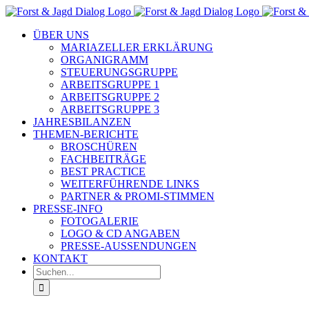
Zum
Inhalt
ÜBER UNS
springen
MARIAZELLER ERKLÄRUNG
ORGANIGRAMM
STEUERUNGSGRUPPE
ARBEITSGRUPPE 1
ARBEITSGRUPPE 2
ARBEITSGRUPPE 3
JAHRESBILANZEN
THEMEN-BERICHTE
BROSCHÜREN
FACHBEITRÄGE
BEST PRACTICE
WEITERFÜHRENDE LINKS
PARTNER & PROMI-STIMMEN
PRESSE-INFO
FOTOGALERIE
LOGO & CD ANGABEN
PRESSE-AUSSENDUNGEN
KONTAKT
Suche
nach: