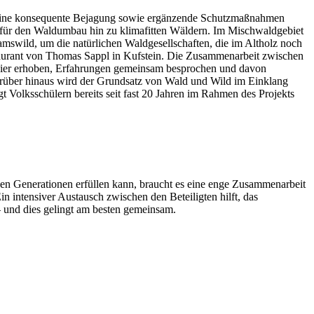
rch eine konsequente Bejagung sowie ergänzende Schutzmaßnahmen
ein für den Waldumbau hin zu klimafitten Wäldern. Im Mischwaldgebiet
mswild, um die natürlichen Waldgesellschaften, die im Altholz noch
staurant von Thomas Sappl in Kufstein. Die Zusammenarbeit zwischen
Revier erhoben, Erfahrungen gemeinsam besprochen und davon
Darüber hinaus wird der Grundsatz von Wald und Wild im Einklang
t Volksschülern bereits seit fast 20 Jahren im Rahmen des Projekts
igen Generationen erfüllen kann, braucht es eine enge Zusammenarbeit
n intensiver Austausch zwischen den Beteiligten hilft, das
– und dies gelingt am besten gemeinsam.