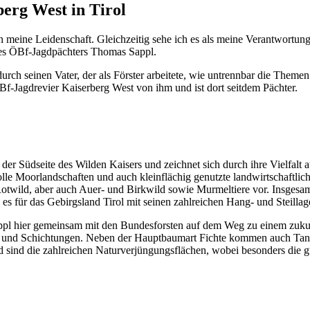
erg West in Tirol
ren meine Leidenschaft. Gleichzeitig sehe ich es als meine Verantwortu
des ÖBf-Jagdpächters Thomas Sappl.
durch seinen Vater, der als Förster arbeitete, wie untrennbar die Them
ÖBf-Jagdrevier Kaiserberg West von ihm und ist dort seitdem Pächter.
er Südseite des Wilden Kaisers und zeichnet sich durch ihre Vielfalt a
olle Moorlandschaften und auch kleinflächig genutzte landwirtschaftl
wild, aber auch Auer- und Birkwild sowie Murmeltiere vor. Insgesam
s für das Gebirgsland Tirol mit seinen zahlreichen Hang- und Steillage
ppl hier gemeinsam mit den Bundesforsten auf dem Weg zu einem zukunf
ssen und Schichtungen. Neben der Hauptbaumart Fichte kommen auch Ta
end sind die zahlreichen Naturverjüngungsflächen, wobei besonders die