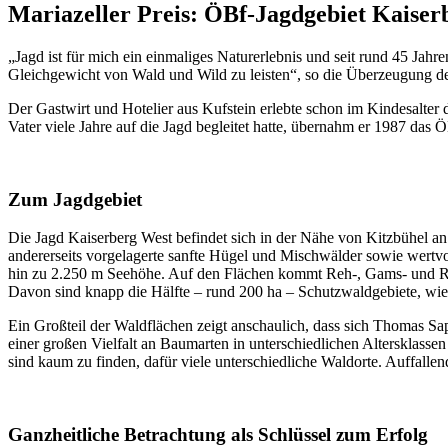
Mariazeller Preis: ÖBf-Jagdgebiet Kaiserb
„Jagd ist für mich ein einmaliges Naturerlebnis und seit rund 45 Jah
Gleichgewicht von Wald und Wild zu leisten“, so die Überzeugung 
Der Gastwirt und Hotelier aus Kufstein erlebte schon im Kindesalter 
Vater viele Jahre auf die Jagd begleitet hatte, übernahm er 1987 das 
Zum Jagdgebiet
Die Jagd Kaiserberg West befindet sich in der Nähe von Kitzbühel an d
andererseits vorgelagerte sanfte Hügel und Mischwälder sowie wertv
hin zu 2.250 m Seehöhe. Auf den Flächen kommt Reh-, Gams- und Rot
Davon sind knapp die Hälfte – rund 200 ha – Schutzwaldgebiete, wie e
Ein Großteil der Waldflächen zeigt anschaulich, dass sich Thomas Sa
einer großen Vielfalt an Baumarten in unterschiedlichen Alterskla
sind kaum zu finden, dafür viele unterschiedliche Waldorte. Auffall
Ganzheitliche Betrachtung als Schlüssel zum Erfolg