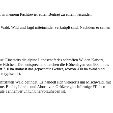
ng, in meinem Pachtrevier einen Beitrag zu einem gesunden
en Wald, Wild und Jagd miteinander verknüpft sind. Nachdem er seinen
us: Einerseits die alpine Landschaft des schroffen Wilden Kaisers,
iche Flächen. Dementsprechend reichen die Höhenlagen von 900 m bis
t 710 ha umfasst das gepachtete Gebiet, wovon 430 ha Wald sind.
n typisch ist.
tsfitten Wald befindet. Es handelt sich vielerorts um Mischwald, mit
nne, Buche, Lärche und Ahorn vor. Größere gleichförmige Flächen
 gute Tannenverjüngung hervorzuheben ist.