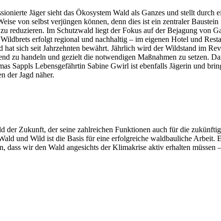
assionierte Jäger sieht das Ökosystem Wald als Ganzes und stellt du
 Weise von selbst verjüngen können, denn dies ist ein zentraler Baust
zu reduzieren. Im Schutzwald liegt der Fokus auf der Bejagung von Ga
s Wildbrets erfolgt regional und nachhaltig – im eigenen Hotel und Re
nd hat sich seit Jahrzehnten bewährt. Jährlich wird der Wildstand im 
hauend zu handeln und gezielt die notwendigen Maßnahmen zu setzen. 
mas Sappls Lebensgefährtin Sabine Gwirl ist ebenfalls Jägerin und bring
n der Jagd näher.
ld der Zukunft, der seine zahlreichen Funktionen auch für die zukünft
d und Wild ist die Basis für eine erfolgreiche waldbauliche Arbeit. Ei
en, dass wir den Wald angesichts der Klimakrise aktiv erhalten müssen 