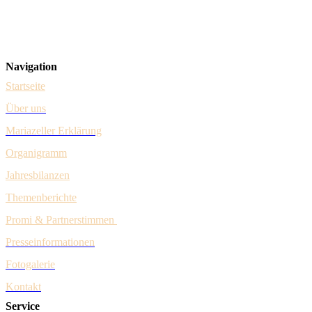
Steuerungsgruppe – vertreten durch Dr. Johannes Schima (Forst) & Her
Gumpendorfer Straße 15/1/9
A-1060 Wien
Navigation
Startseite
Über uns
Mariazeller Erklärung
Organigramm
Jahresbilanzen
Themenberichte
Promi & Pa
rtnerstim
men
Presseinformationen
Fotogalerie
Kontakt
Service