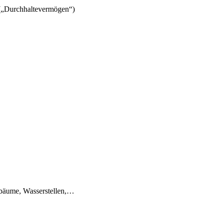
n („Durchhaltevermögen“)
tbäume, Wasserstellen,…