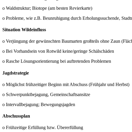
o Waldstruktur; Biotope (am besten Revierkarte)
o Probleme, wie z.B. Beunruhigung durch Erholungssuchende, Stadtn
Situation Wildeinfluss
o Verjüngung der gewünschten Baumarten großteils ohne Zaun (Fläc
o Bei Vorhandsein von Rotwild keine/geringe Schälschäden
o Rasche Lösungsorientierung bei auftretenden Problemen
Jagdstrategie
o Möglichst frühzeitiger Beginn mit Abschuss (Frühjahr und Herbst)
o Schwerpunktbejagung, Gemeinschaftsansitze
o Intervallbejagung; Bewegungsjagden
Abschussplan
o Frühzeitige Erfüllung bzw. Übererfüllung