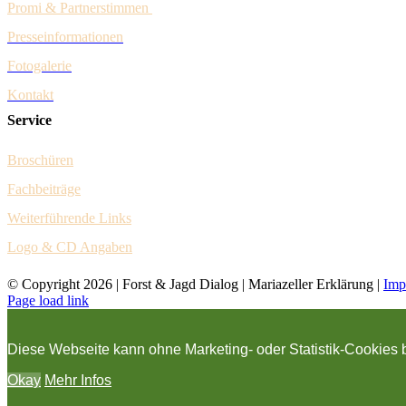
Promi & Pa
rtnerstim
men
Presseinformationen
Fotogalerie
Kontakt
Service
Broschüren
Fachbeiträge
Weiter
führende Links
Logo & CD Angaben
© Copyright
2026 | Forst & Jagd Dialog | Mariazeller Erklärung |
Imp
Page load link
Diese Webseite kann ohne Marketing- oder Statistik-Cookies
Okay
Mehr Infos