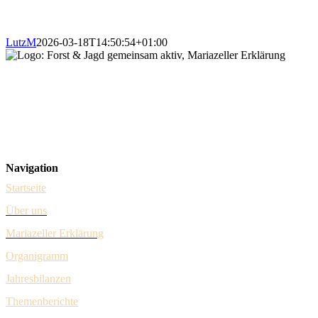
LutzM
2026-03-18T14:50:54+01:00
Forst & Jagd Dialog
Steuerungsgruppe – vertreten durch Dr. Johannes Schima (Forst) & Her
Gumpendorfer Straße 15/1/9
A-1060 Wien
Navigation
Startseite
Über uns
Mariazeller Erklärung
Organigramm
Jahresbilanzen
Themenberichte