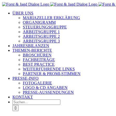
Zum
Inhalt
ÜBER UNS
springen
MARIAZELLER ERKLÄRUNG
ORGANIGRAMM
STEUERUNGSGRUPPE
ARBEITSGRUPPE 1
ARBEITSGRUPPE 2
ARBEITSGRUPPE 3
JAHRESBILANZEN
THEMEN-BERICHTE
BROSCHÜREN
FACHBEITRÄGE
BEST PRACTICE
WEITERFÜHRENDE LINKS
PARTNER & PROMI-STIMMEN
PRESSE-INFO
FOTOGALERIE
LOGO & CD ANGABEN
PRESSE-AUSSENDUNGEN
KONTAKT
Suche
nach: