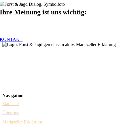
Ihre Meinung ist uns wichtig:
Anregungen, Kommentare, Feedback. Wir freuen uns auf Ihre
Nachricht – schreiben Sie uns!
KONTAKT
Forst & Jagd Dialog
Steuerungsgruppe – vertreten durch Dr. Johannes Schima (Forst) &
Herbert Sieghartsleitner (Jagd)
Gumpendorfer Straße 15/1/9
A-1060 Wien
Navigation
Startseite
Über uns
Mariazeller Erklärung