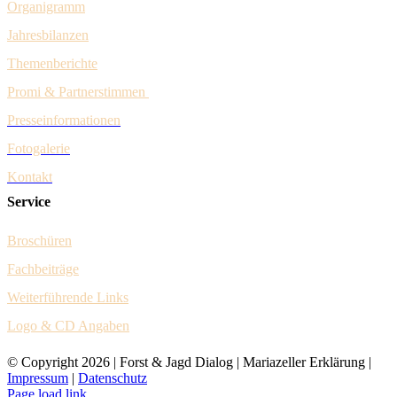
Organigramm
Jahresbilanzen
Themenberichte
Promi & Pa
rtnerstim
men
Presseinformationen
Fotogalerie
Kontakt
Service
Broschüren
Fachbeiträge
Weiter
führende Links
Logo & CD Angaben
© Copyright
2026 | Forst & Jagd Dialog | Mariazeller Erklärung |
Impressum
|
Datenschutz
Page load link