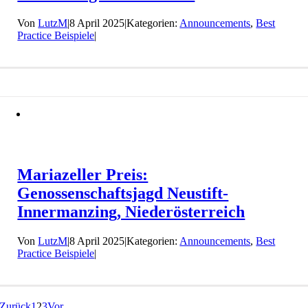
Von
LutzM
|
8 April 2025
|
Kategorien:
Announcements
,
Best
Practice Beispiele
|
Mariazeller Preis:
Genossenschaftsjagd Neustift-
Innermanzing, Niederösterreich
Von
LutzM
|
8 April 2025
|
Kategorien:
Announcements
,
Best
Practice Beispiele
|
Zurück
1
2
3
Vor